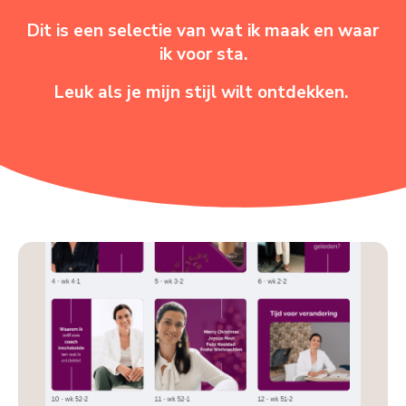
Dit is een selectie van wat ik maak en waar
ik voor sta.
Leuk als je mijn stijl wilt ontdekken.